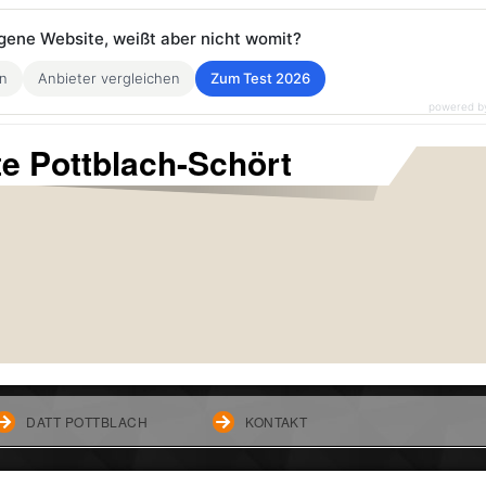
eigene Website, weißt aber nicht womit?
en
Anbieter vergleichen
Zum Test 2026
powered b
te Pottblach-Schört
DATT POTTBLACH
KONTAKT