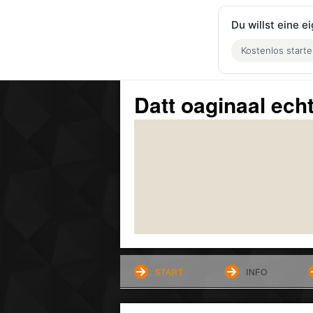
Du willst eine 
Kostenlos start
Datt oaginaal ech
START
INFO