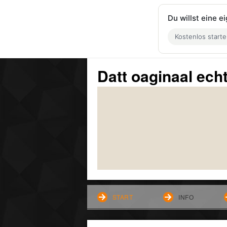
Du willst eine 
Kostenlos start
Datt oaginaal ech
START
INFO