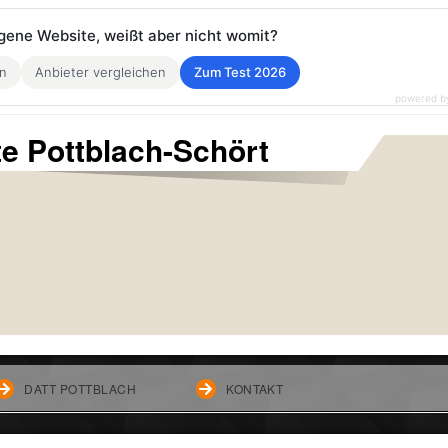
eigene Website, weißt aber nicht womit?
en
Anbieter vergleichen
Zum Test 2026
powered b
te Pottblach-Schört
DATT POTTBLACH
KONTAKT